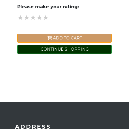
Please make your rating:
★
★
★
★
★
★
★
★
★
★
★
★
★
★
★
ADD TO CART
CONTINUE SHOPPING
ADDRESS